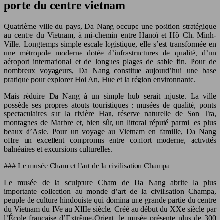
porte du centre vietnam
Quatrième ville du pays, Da Nang occupe une position stratégique
au centre du Vietnam, à mi-chemin entre Hanoï et Hô Chi Minh-
Ville. Longtemps simple escale logistique, elle s’est transformée en
une métropole moderne dotée d’infrastructures de qualité, d’un
aéroport international et de longues plages de sable fin. Pour de
nombreux voyageurs, Da Nang constitue aujourd’hui une base
pratique pour explorer Hoi An, Hue et la région environnante.
Mais réduire Da Nang à un simple hub serait injuste. La ville
possède ses propres atouts touristiques : musées de qualité, ponts
spectaculaires sur la rivière Han, réserve naturelle de Son Tra,
montagnes de Marbre et, bien sûr, un littoral réputé parmi les plus
beaux d’Asie. Pour un voyage au Vietnam en famille, Da Nang
offre un excellent compromis entre confort moderne, activités
balnéaires et excursions culturelles.
### Le musée Cham et l’art de la civilisation Champa
Le musée de la sculpture Cham de Da Nang abrite la plus
importante collection au monde d’art de la civilisation Champa,
peuple de culture hindouiste qui domina une grande partie du centre
du Vietnam du IVe au XIIIe siècle. Créé au début du XXe siècle par
l’École française d’Extrême-Orient, le musée présente plus de 300