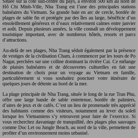
Située sur la côte sud-centre du pays, à environ 500 km au nord de
Hô Chi Minh-Ville, Nha Trang est l’une des principales stations
balnéaires du Vietnam. Sa grande baie en arc de cercle, bordée de
plages de sable fin et protégée par des îles au large, bénéficie d’un
ensoleillement généreux et d’eaux relativement calmes entre janvier
et août. Depuis plusieurs années, la ville connaît un développement
touristique important, avec de nombreux hôtels, resorts et parcs
d’attractions.
Au-delà de ses plages, Nha Trang séduit également par la présence
de vestiges de la civilisation Cham, à commencer par les tours de Po
Nagar, perchées sur une colline dominant la rivière Cai. Ce mélange
de plaisirs balnéaires et de découvertes culturelles en fait une
destination de choix pour un voyage au Vietnam en famille,
particulièrement si vous souhaitez ponctuer votre itinéraire de
quelques jours de détente au bord de la mer.
La plage principale de Nha Trang, située le long de la rue Tran Phu,
offre une large bande de sable entretenue, bordée de palmiers,
d’aires de jeux et de cafés. C’est un lieu de promenade très apprécié
des habitants comme des visiteurs, notamment au lever du soleil
lorsque les Vietnamiens s’y retrouvent pour faire de l’exercice. Si
vous recherchez davantage de tranquillité, des plages plus sauvages
comme Doc Let ou Jungle Beach, au nord de la ville, permettent de
profiter d’un environnement moins urbanisé.