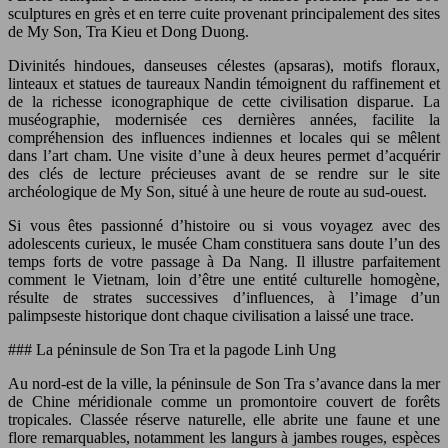
sculptures en grès et en terre cuite provenant principalement des sites
de My Son, Tra Kieu et Dong Duong.
Divinités hindoues, danseuses célestes (apsaras), motifs floraux,
linteaux et statues de taureaux Nandin témoignent du raffinement et
de la richesse iconographique de cette civilisation disparue. La
muséographie, modernisée ces dernières années, facilite la
compréhension des influences indiennes et locales qui se mêlent
dans l’art cham. Une visite d’une à deux heures permet d’acquérir
des clés de lecture précieuses avant de se rendre sur le site
archéologique de My Son, situé à une heure de route au sud-ouest.
Si vous êtes passionné d’histoire ou si vous voyagez avec des
adolescents curieux, le musée Cham constituera sans doute l’un des
temps forts de votre passage à Da Nang. Il illustre parfaitement
comment le Vietnam, loin d’être une entité culturelle homogène,
résulte de strates successives d’influences, à l’image d’un
palimpseste historique dont chaque civilisation a laissé une trace.
### La péninsule de Son Tra et la pagode Linh Ung
Au nord-est de la ville, la péninsule de Son Tra s’avance dans la mer
de Chine méridionale comme un promontoire couvert de forêts
tropicales. Classée réserve naturelle, elle abrite une faune et une
flore remarquables, notamment les langurs à jambes rouges, espèces