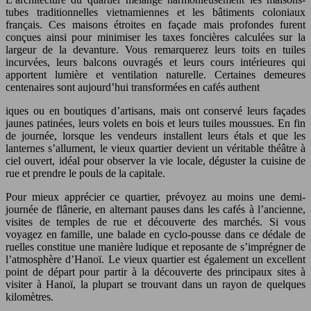
tubes traditionnelles vietnamiennes et les bâtiments coloniaux
français. Ces maisons étroites en façade mais profondes furent
conçues ainsi pour minimiser les taxes foncières calculées sur la
largeur de la devanture. Vous remarquerez leurs toits en tuiles
incurvées, leurs balcons ouvragés et leurs cours intérieures qui
apportent lumière et ventilation naturelle. Certaines demeures
centenaires sont aujourd’hui transformées en cafés authent
iques ou en boutiques d’artisans, mais ont conservé leurs façades
jaunes patinées, leurs volets en bois et leurs tuiles moussues. En fin
de journée, lorsque les vendeurs installent leurs étals et que les
lanternes s’allument, le vieux quartier devient un véritable théâtre à
ciel ouvert, idéal pour observer la vie locale, déguster la cuisine de
rue et prendre le pouls de la capitale.
Pour mieux apprécier ce quartier, prévoyez au moins une demi-
journée de flânerie, en alternant pauses dans les cafés à l’ancienne,
visites de temples de rue et découverte des marchés. Si vous
voyagez en famille, une balade en cyclo-pousse dans ce dédale de
ruelles constitue une manière ludique et reposante de s’imprégner de
l’atmosphère d’Hanoï. Le vieux quartier est également un excellent
point de départ pour partir à la découverte des principaux sites à
visiter à Hanoï, la plupart se trouvant dans un rayon de quelques
kilomètres.