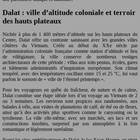
Dalat : ville d’altitude coloniale et terroir
des hauts plateaux
Nichée à plus de 1 400 mètres d’altitude sur les hauts plateaux du
Centre, Dalat offre un contraste saisissant avec les grandes villes
côtières du Vietnam. Créée au début du XXe siècle par
l’administration coloniale française comme station d’altitude et lieu
de villégiature, la ville conserve de nombreux vestiges
architecturaux de cette période : villas aux toits pentus, écoles, gares
et bâtiments administratifs d’inspiration européenne. Son climat
tempéré, avec des températures oscillant entre 15 et 25 °C, lui vaut
parfois le surnom de « ville de l’éternel printemps ».
Pour les voyageurs en quête de fraîcheur, de nature et de calme,
Dalat constitue une étape idéale lors d’un voyage au Vietnam de 2
ou 3 semaines. Les environs sont propices aux randonnées, aux
balades à vélo, aux visites de plantations de café, de thé ou de fleurs,
ainsi qu’à des activités plus sportives comme le canyoning ou la
tyrolienne. La ville elle-même, avec ses marchés, ses lacs et ses
constructions insolites, surprend par son atmosphère à la fois
romantique et légèrement surréaliste.
Parmi les sites emblématiques de Dalat, le lac Xuan Huong, en plein