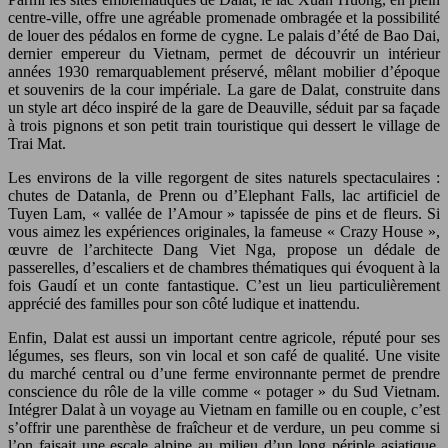
centre-ville, offre une agréable promenade ombragée et la possibilité
de louer des pédalos en forme de cygne. Le palais d’été de Bao Dai,
dernier empereur du Vietnam, permet de découvrir un intérieur
années 1930 remarquablement préservé, mêlant mobilier d’époque
et souvenirs de la cour impériale. La gare de Dalat, construite dans
un style art déco inspiré de la gare de Deauville, séduit par sa façade
à trois pignons et son petit train touristique qui dessert le village de
Trai Mat.
Les environs de la ville regorgent de sites naturels spectaculaires :
chutes de Datanla, de Prenn ou d’Elephant Falls, lac artificiel de
Tuyen Lam, « vallée de l’Amour » tapissée de pins et de fleurs. Si
vous aimez les expériences originales, la fameuse « Crazy House »,
œuvre de l’architecte Dang Viet Nga, propose un dédale de
passerelles, d’escaliers et de chambres thématiques qui évoquent à la
fois Gaudí et un conte fantastique. C’est un lieu particulièrement
apprécié des familles pour son côté ludique et inattendu.
Enfin, Dalat est aussi un important centre agricole, réputé pour ses
légumes, ses fleurs, son vin local et son café de qualité. Une visite
du marché central ou d’une ferme environnante permet de prendre
conscience du rôle de la ville comme « potager » du Sud Vietnam.
Intégrer Dalat à un voyage au Vietnam en famille ou en couple, c’est
s’offrir une parenthèse de fraîcheur et de verdure, un peu comme si
l’on faisait une escale alpine au milieu d’un long périple asiatique.