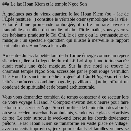
### Le lac Hoan Kiem et le temple Ngoc Son
À quelques pas du vieux quartier, le lac Hoan Kiem (ou « lac de
l’Épée restituée ») constitue le véritable cœur symbolique de la ville.
Entouré d’une promenade ombragée, il offre un rare havre de
tranquillité au milieu du tumulte urbain. Tôt le matin, vous y verrez
des habitants pratiquer le Tai Chi, le qi gong ou la gymnastique en
musique : un spectacle quotidien qui illustre à merveille le rapport
particulier des Hanoïens à leur ville.
Au centre du lac, la petite tour de la Tortue émerge comme un repère
silencieux, liée à la légende du roi Lê Loi à qui une tortue sacrée
aurait rendu une épée magique. Sur la rive nord se trouve le
charmant temple Ngoc Son, accessible par le pont rouge vermillon
Thê Huc. Ce sanctuaire dédié au général Trần Hưng Đạo et à des
lettrés confucéens combine pagode, pavillon et jardin, offrant un
condensé de spiritualité et de beauté architecturale.
Vous vous demandez combien de temps consacrer à ce secteur lors
de votre voyage à Hanoï ? Comptez environ deux heures pour faire
le tour du lac, visiter Ngoc Son et profiter de l’animation des abords,
où se succèdent marchands ambulants, vendeurs de glaces et artistes
de rue. Le soir, surtout le week-end lorsque les abords deviennent
piétons, le lac Hoan Kiem se transforme en vaste place de village,
avec concerts improvisés, jeux pour enfants et familles venues se