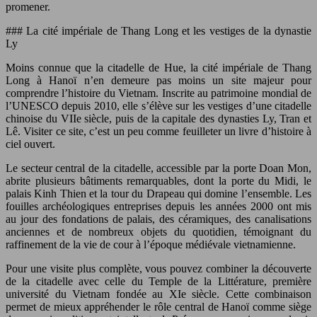
promener.
### La cité impériale de Thang Long et les vestiges de la dynastie
Ly
Moins connue que la citadelle de Hue, la cité impériale de Thang
Long à Hanoï n’en demeure pas moins un site majeur pour
comprendre l’histoire du Vietnam. Inscrite au patrimoine mondial de
l’UNESCO depuis 2010, elle s’élève sur les vestiges d’une citadelle
chinoise du VIIe siècle, puis de la capitale des dynasties Ly, Tran et
Lê. Visiter ce site, c’est un peu comme feuilleter un livre d’histoire à
ciel ouvert.
Le secteur central de la citadelle, accessible par la porte Doan Mon,
abrite plusieurs bâtiments remarquables, dont la porte du Midi, le
palais Kinh Thien et la tour du Drapeau qui domine l’ensemble. Les
fouilles archéologiques entreprises depuis les années 2000 ont mis
au jour des fondations de palais, des céramiques, des canalisations
anciennes et de nombreux objets du quotidien, témoignant du
raffinement de la vie de cour à l’époque médiévale vietnamienne.
Pour une visite plus complète, vous pouvez combiner la découverte
de la citadelle avec celle du Temple de la Littérature, première
université du Vietnam fondée au XIe siècle. Cette combinaison
permet de mieux appréhender le rôle central de Hanoï comme siège