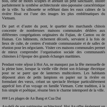
bois, orné de motifs sculptés et abritant un petit sanctuaire, illustre
parfaitement la synthèse architecturale sino-japonaise caractéristique
de la ville. Sa silhouette se reflétant dans les eaux calmes de la
rivière Hoai est l’une des images les plus emblématiques du
Vietnam.
De part et d’autre du pont, le quartier des marchands chinois
concentre de nombreuses maisons communales dédiées aux
différentes congrégations originaires du Fujian, de Canton ou de
Hainan. Ces bâtiments, richement décorés, servaient à la fois de
lieux de culte, de centres d’entraide communautaire et de salles de
réunion pour les négociants. Visiter ces maisons communales permet
de mieux comprendre l’organisation sociale des communautés
chinoises à l’époque des grands échanges maritimes.
Pendant votre séjour à Hoi An, ne manquez pas la fête mensuelle de
la pleine lune, lorsque la vieille ville éteint son éclairage électrique
pour ne se parer que de lanternes multicolores. Les habitants
déposent alors de petits lampions en papier sur la rivière en
formulant des vœux, créant un spectacle féerique particulièrement
apprécié lors d’un voyage en famille Vietnam. Cette tradition, à la
fois simple et poétique, résume bien le charme intemporel de la ville.
### Les plages de An Bang et Cua Dai
Au-delà de son patrimoine architectural, Hoi An offre également un