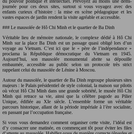
du pouvoir politique et intellectuel. Prévoyez au moins une demi-
journée pour ces deux sites, surtout si vous voyagez avec des
enfants curieux d’histoire : la mise en scène pédagogique et les
vastes espaces de jardin rendent la visite agréable et accessible.
### Le mausolée de Hô Chi Minh et le quartier de Ba Dinh
Véritable lieu de mémoire nationale, le complexe dédié à Hô Chi
Minh sur la place Ba Dinh est un passage quasi obligé lors d’un
voyage au Vietnam. C’est ici que le « père de l’indépendance »
proclama la République démocratique du Vietnam en 1945.
Aujourd’hui, son mausolée monumental abrite sa dépouille
embaumée, accessible au public selon un protocole très strict
rappelant celui du mausolée de Lénine à Moscou.
Autour du mausolée, le quartier de Ba Dinh regroupe plusieurs sites
majeurs : le Palais présidentiel de style colonial, la maison sur pilotis
où vécut Hô Chi Minh dans une grande sobriété, le musée Hô Chi
Minh qui retrace sa vie, ainsi que la célèbre pagode au Pilier
Unique, édifiée au XIe siècle. L’ensemble forme un véritable
parcours historique, allant de la période impériale à l’ère socialiste,
en passant par l’occupation française.
Si vous vous demandez comment organiser cette visite, l’idéal est
d’y consacrer une matinée, en commençant tôt pour éviter les files
d’attente au mausolée. Habillez-vous de manière correcte (épaules et