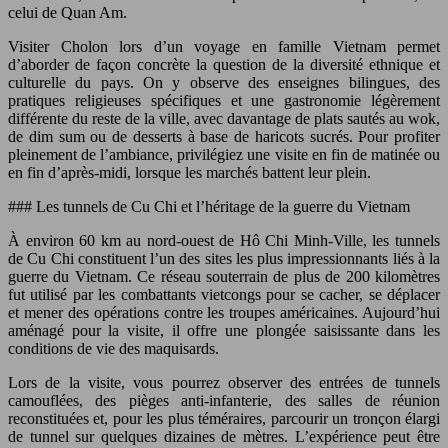
celui de Quan Am.
Visiter Cholon lors d’un voyage en famille Vietnam permet
d’aborder de façon concrète la question de la diversité ethnique et
culturelle du pays. On y observe des enseignes bilingues, des
pratiques religieuses spécifiques et une gastronomie légèrement
différente du reste de la ville, avec davantage de plats sautés au wok,
de dim sum ou de desserts à base de haricots sucrés. Pour profiter
pleinement de l’ambiance, privilégiez une visite en fin de matinée ou
en fin d’après-midi, lorsque les marchés battent leur plein.
### Les tunnels de Cu Chi et l’héritage de la guerre du Vietnam
À environ 60 km au nord-ouest de Hô Chi Minh-Ville, les tunnels
de Cu Chi constituent l’un des sites les plus impressionnants liés à la
guerre du Vietnam. Ce réseau souterrain de plus de 200 kilomètres
fut utilisé par les combattants vietcongs pour se cacher, se déplacer
et mener des opérations contre les troupes américaines. Aujourd’hui
aménagé pour la visite, il offre une plongée saisissante dans les
conditions de vie des maquisards.
Lors de la visite, vous pourrez observer des entrées de tunnels
camouflées, des pièges anti-infanterie, des salles de réunion
reconstituées et, pour les plus téméraires, parcourir un tronçon élargi
de tunnel sur quelques dizaines de mètres. L’expérience peut être