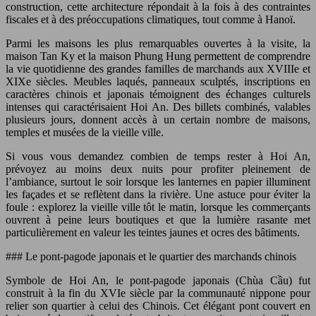
construction, cette architecture répondait à la fois à des contraintes
fiscales et à des préoccupations climatiques, tout comme à Hanoï.
Parmi les maisons les plus remarquables ouvertes à la visite, la
maison Tan Ky et la maison Phung Hung permettent de comprendre
la vie quotidienne des grandes familles de marchands aux XVIIIe et
XIXe siècles. Meubles laqués, panneaux sculptés, inscriptions en
caractères chinois et japonais témoignent des échanges culturels
intenses qui caractérisaient Hoi An. Des billets combinés, valables
plusieurs jours, donnent accès à un certain nombre de maisons,
temples et musées de la vieille ville.
Si vous vous demandez combien de temps rester à Hoi An,
prévoyez au moins deux nuits pour profiter pleinement de
l’ambiance, surtout le soir lorsque les lanternes en papier illuminent
les façades et se reflètent dans la rivière. Une astuce pour éviter la
foule : explorez la vieille ville tôt le matin, lorsque les commerçants
ouvrent à peine leurs boutiques et que la lumière rasante met
particulièrement en valeur les teintes jaunes et ocres des bâtiments.
### Le pont-pagode japonais et le quartier des marchands chinois
Symbole de Hoi An, le pont-pagode japonais (Chùa Cầu) fut
construit à la fin du XVIe siècle par la communauté nippone pour
relier son quartier à celui des Chinois. Cet élégant pont couvert en