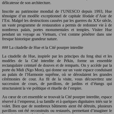
délicatesse de son architecture.
Inscrite au patrimoine mondial de l’UNESCO depuis 1993, Hue
témoigne d’un modèle exceptionnel de capitale féodale d’Asie de
l’Est. Malgré les destructions causées par les guerres du XXe siècle,
un vaste programme de restauration a permis de redonner vie à de
nombreux palais, portes monumentales et temples. Visiter Hue
pendant un voyage au Vietnam, c’est comme pénétrer dans une
fresque historique grandeur nature.
### La citadelle de Hue et la Cité pourpre interdite
La citadelle de Hue, inspirée par les principes du feng shui et les
modèles de la Cité interdite de Pékin, forme un ensemble
rectangulaire ceinturé de douves et de remparts. On y accède par la
porte du Midi (Ngo Mon), qui donne sur un vaste espace conduisant
au palais de l’Harmonie suprême, où se déroulaient les grandes
cérémonies de cour. Au fil de la visite, vous découvrirez une
succession de cours, de pavillons, de jardins et d’étangs qui
structuraient la vie politique et rituelle de l’empire.
Au cœur de cet ensemble se trouvait la Cité pourpre interdite, espace
réservé à l’empereur, à sa famille et à quelques dignitaires triés sur le
volet. Bien que de nombreux bâtiments aient été détruits, plusieurs
pavillons ont été reconstruits ou restaurés, permettant d’imaginer le