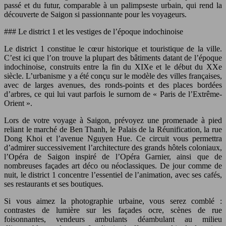
passé et du futur, comparable à un palimpseste urbain, qui rend la
découverte de Saigon si passionnante pour les voyageurs.
### Le district 1 et les vestiges de l’époque indochinoise
Le district 1 constitue le cœur historique et touristique de la ville.
C’est ici que l’on trouve la plupart des bâtiments datant de l’époque
indochinoise, construits entre la fin du XIXe et le début du XXe
siècle. L’urbanisme y a été conçu sur le modèle des villes françaises,
avec de larges avenues, des ronds-points et des places bordées
d’arbres, ce qui lui vaut parfois le surnom de « Paris de l’Extrême-
Orient ».
Lors de votre voyage à Saigon, prévoyez une promenade à pied
reliant le marché de Ben Thanh, le Palais de la Réunification, la rue
Dong Khoi et l’avenue Nguyen Hue. Ce circuit vous permettra
d’admirer successivement l’architecture des grands hôtels coloniaux,
l’Opéra de Saigon inspiré de l’Opéra Garnier, ainsi que de
nombreuses façades art déco ou néoclassiques. De jour comme de
nuit, le district 1 concentre l’essentiel de l’animation, avec ses cafés,
ses restaurants et ses boutiques.
Si vous aimez la photographie urbaine, vous serez comblé :
contrastes de lumière sur les façades ocre, scènes de rue
foisonnantes, vendeurs ambulants déambulant au milieu