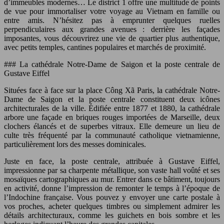
d’immeubles modernes… Le district 1 offre une multitude de points
de vue pour immortaliser votre voyage au Vietnam en famille ou
entre amis. N’hésitez pas à emprunter quelques ruelles
perpendiculaires aux grandes avenues : derrière les façades
imposantes, vous découvrirez une vie de quartier plus authentique,
avec petits temples, cantines populaires et marchés de proximité.
### La cathédrale Notre-Dame de Saigon et la poste centrale de
Gustave Eiffel
Situées face à face sur la place Công Xã Paris, la cathédrale Notre-
Dame de Saigon et la poste centrale constituent deux icônes
architecturales de la ville. Édifiée entre 1877 et 1880, la cathédrale
arbore une façade en briques rouges importées de Marseille, deux
clochers élancés et de superbes vitraux. Elle demeure un lieu de
culte très fréquenté par la communauté catholique vietnamienne,
particulièrement lors des messes dominicales.
Juste en face, la poste centrale, attribuée à Gustave Eiffel,
impressionne par sa charpente métallique, son vaste hall voûté et ses
mosaïques cartographiques au mur. Entrer dans ce bâtiment, toujours
en activité, donne l’impression de remonter le temps à l’époque de
l’Indochine française. Vous pouvez y envoyer une carte postale à
vos proches, acheter quelques timbres ou simplement admirer les
détails architecturaux, comme les guichets en bois sombre et les