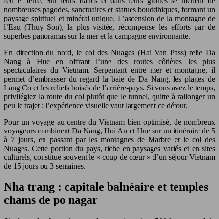
feu et terre. Sur leurs flancs et dans leurs grottes se nichent de
nombreuses pagodes, sanctuaires et statues bouddhiques, formant un
paysage spirituel et minéral unique. L’ascension de la montagne de
l’Eau (Thuy Son), la plus visitée, récompense les efforts par de
superbes panoramas sur la mer et la campagne environnante.
En direction du nord, le col des Nuages (Hai Van Pass) relie Da
Nang à Hue en offrant l’une des routes côtières les plus
spectaculaires du Vietnam. Serpentant entre mer et montagne, il
permet d’embrasser du regard la baie de Da Nang, les plages de
Lang Co et les reliefs boisés de l’arrière-pays. Si vous avez le temps,
privilégiez la route du col plutôt que le tunnel, quitte à rallonger un
peu le trajet : l’expérience visuelle vaut largement ce détour.
Pour un voyage au centre du Vietnam bien optimisé, de nombreux
voyageurs combinent Da Nang, Hoi An et Hue sur un itinéraire de 5
à 7 jours, en passant par les montagnes de Marbre et le col des
Nuages. Cette portion du pays, riche en paysages variés et en sites
culturels, constitue souvent le « coup de cœur » d’un séjour Vietnam
de 15 jours ou 3 semaines.
Nha trang : capitale balnéaire et temples
chams de po nagar