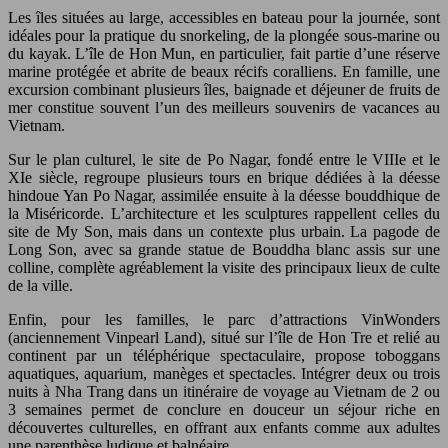
Les îles situées au large, accessibles en bateau pour la journée, sont
idéales pour la pratique du snorkeling, de la plongée sous-marine ou
du kayak. L’île de Hon Mun, en particulier, fait partie d’une réserve
marine protégée et abrite de beaux récifs coralliens. En famille, une
excursion combinant plusieurs îles, baignade et déjeuner de fruits de
mer constitue souvent l’un des meilleurs souvenirs de vacances au
Vietnam.
Sur le plan culturel, le site de Po Nagar, fondé entre le VIIIe et le
XIe siècle, regroupe plusieurs tours en brique dédiées à la déesse
hindoue Yan Po Nagar, assimilée ensuite à la déesse bouddhique de
la Miséricorde. L’architecture et les sculptures rappellent celles du
site de My Son, mais dans un contexte plus urbain. La pagode de
Long Son, avec sa grande statue de Bouddha blanc assis sur une
colline, complète agréablement la visite des principaux lieux de culte
de la ville.
Enfin, pour les familles, le parc d’attractions VinWonders
(anciennement Vinpearl Land), situé sur l’île de Hon Tre et relié au
continent par un téléphérique spectaculaire, propose toboggans
aquatiques, aquarium, manèges et spectacles. Intégrer deux ou trois
nuits à Nha Trang dans un itinéraire de voyage au Vietnam de 2 ou
3 semaines permet de conclure en douceur un séjour riche en
découvertes culturelles, en offrant aux enfants comme aux adultes
une parenthèse ludique et balnéaire.