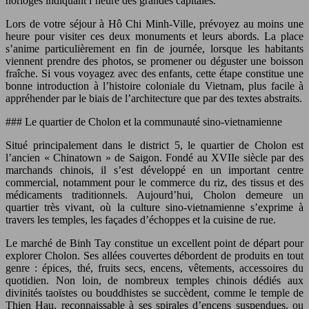
horloges indiquant l’heure des grandes capitales.
Lors de votre séjour à Hô Chi Minh-Ville, prévoyez au moins une
heure pour visiter ces deux monuments et leurs abords. La place
s’anime particulièrement en fin de journée, lorsque les habitants
viennent prendre des photos, se promener ou déguster une boisson
fraîche. Si vous voyagez avec des enfants, cette étape constitue une
bonne introduction à l’histoire coloniale du Vietnam, plus facile à
appréhender par le biais de l’architecture que par des textes abstraits.
### Le quartier de Cholon et la communauté sino-vietnamienne
Situé principalement dans le district 5, le quartier de Cholon est
l’ancien « Chinatown » de Saigon. Fondé au XVIIe siècle par des
marchands chinois, il s’est développé en un important centre
commercial, notamment pour le commerce du riz, des tissus et des
médicaments traditionnels. Aujourd’hui, Cholon demeure un
quartier très vivant, où la culture sino-vietnamienne s’exprime à
travers les temples, les façades d’échoppes et la cuisine de rue.
Le marché de Binh Tay constitue un excellent point de départ pour
explorer Cholon. Ses allées couvertes débordent de produits en tout
genre : épices, thé, fruits secs, encens, vêtements, accessoires du
quotidien. Non loin, de nombreux temples chinois dédiés aux
divinités taoïstes ou bouddhistes se succèdent, comme le temple de
Thien Hau, reconnaissable à ses spirales d’encens suspendues, ou