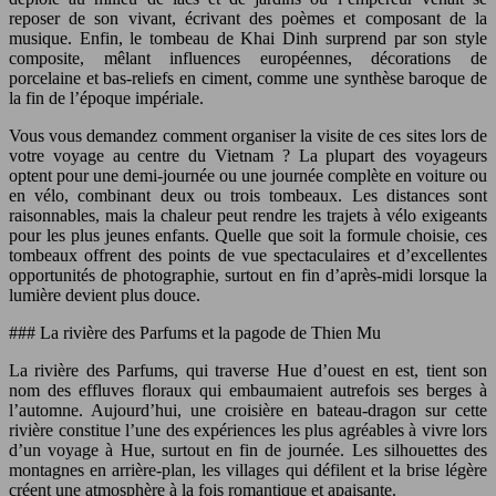
reposer de son vivant, écrivant des poèmes et composant de la
musique. Enfin, le tombeau de Khai Dinh surprend par son style
composite, mêlant influences européennes, décorations de
porcelaine et bas-reliefs en ciment, comme une synthèse baroque de
la fin de l’époque impériale.
Vous vous demandez comment organiser la visite de ces sites lors de
votre voyage au centre du Vietnam ? La plupart des voyageurs
optent pour une demi-journée ou une journée complète en voiture ou
en vélo, combinant deux ou trois tombeaux. Les distances sont
raisonnables, mais la chaleur peut rendre les trajets à vélo exigeants
pour les plus jeunes enfants. Quelle que soit la formule choisie, ces
tombeaux offrent des points de vue spectaculaires et d’excellentes
opportunités de photographie, surtout en fin d’après-midi lorsque la
lumière devient plus douce.
### La rivière des Parfums et la pagode de Thien Mu
La rivière des Parfums, qui traverse Hue d’ouest en est, tient son
nom des effluves floraux qui embaumaient autrefois ses berges à
l’automne. Aujourd’hui, une croisière en bateau-dragon sur cette
rivière constitue l’une des expériences les plus agréables à vivre lors
d’un voyage à Hue, surtout en fin de journée. Les silhouettes des
montagnes en arrière-plan, les villages qui défilent et la brise légère
créent une atmosphère à la fois romantique et apaisante.