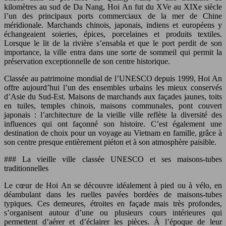
kilomètres au sud de Da Nang, Hoi An fut du XVe au XIXe siècle
l’un des principaux ports commerciaux de la mer de Chine
méridionale. Marchands chinois, japonais, indiens et européens y
échangeaient soieries, épices, porcelaines et produits textiles.
Lorsque le lit de la rivière s’ensabla et que le port perdit de son
importance, la ville entra dans une sorte de sommeil qui permit la
préservation exceptionnelle de son centre historique.
Classée au patrimoine mondial de l’UNESCO depuis 1999, Hoi An
offre aujourd’hui l’un des ensembles urbains les mieux conservés
d’Asie du Sud-Est. Maisons de marchands aux façades jaunes, toits
en tuiles, temples chinois, maisons communales, pont couvert
japonais : l’architecture de la vieille ville reflète la diversité des
influences qui ont façonné son histoire. C’est également une
destination de choix pour un voyage au Vietnam en famille, grâce à
son centre presque entièrement piéton et à son atmosphère paisible.
### La vieille ville classée UNESCO et ses maisons-tubes
traditionnelles
Le cœur de Hoi An se découvre idéalement à pied ou à vélo, en
déambulant dans les ruelles pavées bordées de maisons-tubes
typiques. Ces demeures, étroites en façade mais très profondes,
s’organisent autour d’une ou plusieurs cours intérieures qui
permettent d’aérer et d’éclairer les pièces. À l’époque de leur