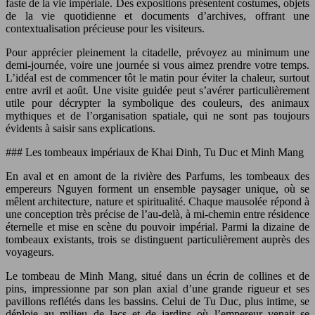
faste de la vie impériale. Des expositions présentent costumes, objets
de la vie quotidienne et documents d’archives, offrant une
contextualisation précieuse pour les visiteurs.
Pour apprécier pleinement la citadelle, prévoyez au minimum une
demi-journée, voire une journée si vous aimez prendre votre temps.
L’idéal est de commencer tôt le matin pour éviter la chaleur, surtout
entre avril et août. Une visite guidée peut s’avérer particulièrement
utile pour décrypter la symbolique des couleurs, des animaux
mythiques et de l’organisation spatiale, qui ne sont pas toujours
évidents à saisir sans explications.
### Les tombeaux impériaux de Khai Dinh, Tu Duc et Minh Mang
En aval et en amont de la rivière des Parfums, les tombeaux des
empereurs Nguyen forment un ensemble paysager unique, où se
mêlent architecture, nature et spiritualité. Chaque mausolée répond à
une conception très précise de l’au-delà, à mi-chemin entre résidence
éternelle et mise en scène du pouvoir impérial. Parmi la dizaine de
tombeaux existants, trois se distinguent particulièrement auprès des
voyageurs.
Le tombeau de Minh Mang, situé dans un écrin de collines et de
pins, impressionne par son plan axial d’une grande rigueur et ses
pavillons reflétés dans les bassins. Celui de Tu Duc, plus intime, se
déploie au milieu de lacs et de jardins où l’empereur venait se