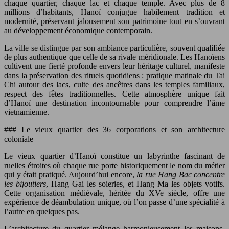
chaque quartier, chaque lac et chaque temple. Avec plus de 8
millions d’habitants, Hanoï conjugue habilement tradition et
modernité, préservant jalousement son patrimoine tout en s’ouvrant
au développement économique contemporain.
La ville se distingue par son ambiance particulière, souvent qualifiée
de plus authentique que celle de sa rivale méridionale. Les Hanoïens
cultivent une fierté profonde envers leur héritage culturel, manifeste
dans la préservation des rituels quotidiens : pratique matinale du Tai
Chi autour des lacs, culte des ancêtres dans les temples familiaux,
respect des fêtes traditionnelles. Cette atmosphère unique fait
d’Hanoï une destination incontournable pour comprendre l’âme
vietnamienne.
### Le vieux quartier des 36 corporations et son architecture
coloniale
Le vieux quartier d’Hanoï constitue un labyrinthe fascinant de
ruelles étroites où chaque rue porte historiquement le nom du métier
qui y était pratiqué. Aujourd’hui encore,
la rue Hang Bac concentre
les bijoutiers
, Hang Gai les soieries, et Hang Ma les objets votifs.
Cette organisation médiévale, héritée du XVe siècle, offre une
expérience de déambulation unique, où l’on passe d’une spécialité à
l’autre en quelques pas.
L’architecture du quartier mélange harmonieusement les maisons-