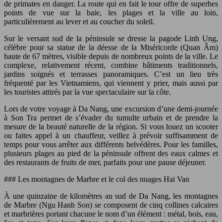
de primates en danger. La route qui en fait le tour offre de superbes
points de vue sur la baie, les plages et la ville au loin,
particulièrement au lever et au coucher du soleil.
Sur le versant sud de la péninsule se dresse la pagode Linh Ung,
célèbre pour sa statue de la déesse de la Miséricorde (Quan Âm)
haute de 67 mètres, visible depuis de nombreux points de la ville. Le
complexe, relativement récent, combine bâtiments traditionnels,
jardins soignés et terrasses panoramiques. C’est un lieu très
fréquenté par les Vietnamiens, qui viennent y prier, mais aussi par
les touristes attirés par la vue spectaculaire sur la côte.
Lors de votre voyage à Da Nang, une excursion d’une demi-journée
à Son Tra permet de s’évader du tumulte urbain et de prendre la
mesure de la beauté naturelle de la région. Si vous louez un scooter
ou faites appel à un chauffeur, veillez à prévoir suffisamment de
temps pour vous arrêter aux différents belvédères. Pour les familles,
plusieurs plages au pied de la péninsule offrent des eaux calmes et
des restaurants de fruits de mer, parfaits pour une pause déjeuner.
### Les montagnes de Marbre et le col des nuages Hai Van
À une quinzaine de kilomètres au sud de Da Nang, les montagnes
de Marbre (Ngu Hanh Son) se composent de cinq collines calcaires
et marbrières portant chacune le nom d’un élément : métal, bois, eau,